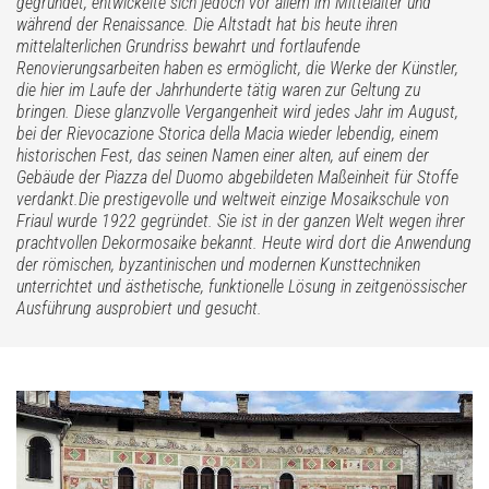
gegründet, entwickelte sich jedoch vor allem im Mittelalter und
während der Renaissance. Die Altstadt hat bis heute ihren
mittelalterlichen Grundriss bewahrt und fortlaufende
Renovierungsarbeiten haben es ermöglicht, die Werke der Künstler,
die hier im Laufe der Jahrhunderte tätig waren zur Geltung zu
bringen. Diese glanzvolle Vergangenheit wird jedes Jahr im August,
bei der Rievocazione Storica della Macia wieder lebendig, einem
historischen Fest, das seinen Namen einer alten, auf einem der
Gebäude der Piazza del Duomo abgebildeten Maßeinheit für Stoffe
verdankt.Die prestigevolle und weltweit einzige Mosaikschule von
Friaul wurde 1922 gegründet. Sie ist in der ganzen Welt wegen ihrer
prachtvollen Dekormosaike bekannt. Heute wird dort die Anwendung
der römischen, byzantinischen und modernen Kunsttechniken
unterrichtet und ästhetische, funktionelle Lösung in zeitgenössischer
Ausführung ausprobiert und gesucht.