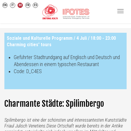
EN
IT
DE
FR
ES
Toggl
navig
Soziale und Kulturelle Programm / 4 Juli / 18:00 - 23:00
Charming cities' tours
Geführter Stadtrundgang auf Englisch und Deutsch und
Abendessen in einem typischen Restaurant
Code: D_C4ES
Charmante Städte: Spilimbergo
Spilimbergo ist eine der schönsten und interessantesten Kunststädte
Friaul Julisch Venetiens.Diese Ortschaft wurde bereits in der Antike